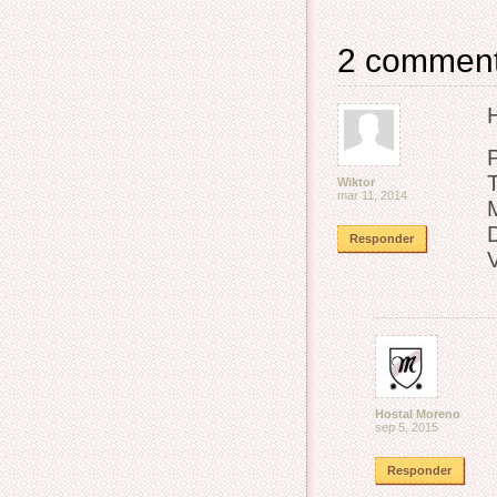
2 commen
P
Wiktor
mar 11, 2014
M
Responder
V
Hostal Moreno
sep 5, 2015
Responder