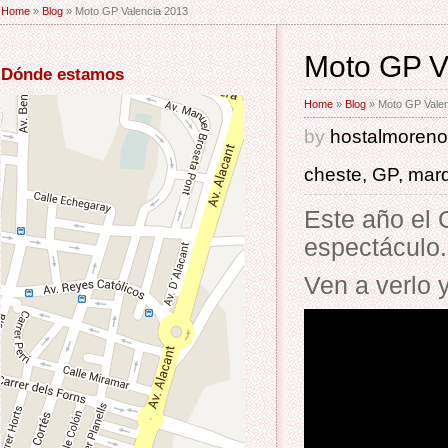
Home
»
Blog
» Moto GP Valencia 2013
Moto GP V
Dónde estamos
Home
»
Blog
» Moto GP Valen
by
hostalmoren
cheste
,
GP
,
mar
Este año el
espectáculo.
Ven a verlo 