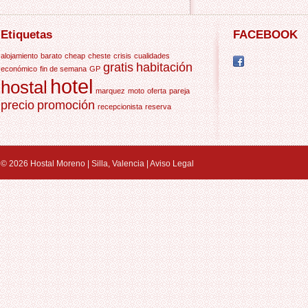
Etiquetas
FACEBOOK
alojamiento
barato
cheap
cheste
crisis
cualidades
gratis
habitación
económico
fin de semana
GP
hotel
hostal
marquez
moto
oferta
pareja
precio
promoción
recepcionista
reserva
© 2026
Hostal Moreno | Silla, Valencia |
Aviso Legal