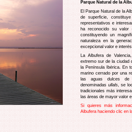
Parque Natural de la Alb
El Parque Natural de la Al
de superficie, constitu
representativos e interes
ha reconocido su valor e
constituyendo un magníf
naturaleza en la genera
excepcional valor e interés
La Albufera de Valencia
extremo sur de la ciudad 
la Península Ibérica. En to
marino cerrado por una re
las aguas dulces de 
denominadas
ullals
, se l
tradicionales más interes
las áreas de mayor valor e
Si quieres más informac
Albufera haciendo clic en l