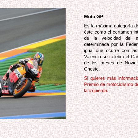
Moto GP
Es la máxima categoría de
éste como el certamen int
de la velocidad del m
determinada por la Federa
igual que ocurre con la
Valencia se celebra el C
de los meses de Noviem
Cheste.
Si quieres más informació
Premio de motociclismo de
la izquierda.