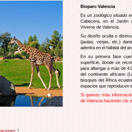
Bioparc Valencia
Es un zoológico situado e
Cabecera, en el Jardín d
Viveros de Valencia.
Su diseño oculta o disimu
(jaulas, verjas, etc.) da
adentra en el hábitat del an
En su primera fase cue
superficie, donde se recr
para albergar a más de 4.
del continente africano 
bosques del África ecuato
espacios que reproducen el
Si quieres más información
de Valencia haciendo clic e
taciones
?