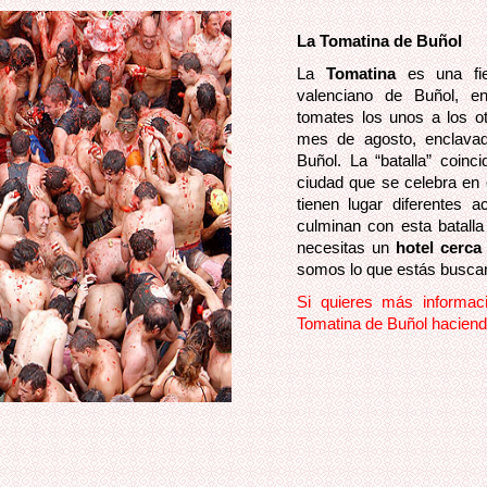
La Tomatina de Buñol
La
Tomatina
es una fie
valenciano de Buñol, en
tomates los unos a los ot
mes de agosto, enclavad
Buñol. La “batalla” coinc
ciudad que se celebra en 
tienen lugar diferentes a
culminan con esta batalla
necesitas un
hotel cerc
somos lo que estás busca
Si quieres más informac
Tomatina de Buñol haciendo